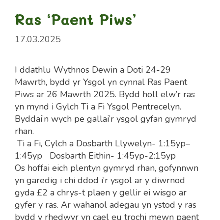
Ras ‘Paent Piws’
17.03.2025
I ddathlu Wythnos Dewin a Doti 24-29
Mawrth, bydd yr Ysgol yn cynnal Ras Paent
Piws ar 26 Mawrth 2025. Bydd holl elw’r ras
yn mynd i Gylch Ti a Fi Ysgol Pentrecelyn.
Byddai’n wych pe gallai’r ysgol gyfan gymryd
rhan.
Ti a Fi, Cylch a Dosbarth Llywelyn- 1:15yp–
1:45yp Dosbarth Eithin- 1:45yp-2:15yp
Os hoffai eich plentyn gymryd rhan, gofynnwn
yn garedig i chi ddod i’r ysgol ar y diwrnod
gyda £2 a chrys-t plaen y gellir ei wisgo ar
gyfer y ras. Ar wahanol adegau yn ystod y ras
bydd y rhedwyr yn cael eu trochi mewn paent