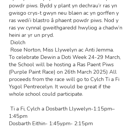
powdr piws. Bydd y plant yn dechrau’r ras yn
gwisgo crys-t gwyn neu blaen ac yn gorffen y
ras wedi’i blastro â phaent powdr piws. Nod y
ras yw cynnal gweithgaredd hwyliog a chadw’n
heini ar yr un pryd.
Diolch
Rose Norton, Miss Llywelyn ac Anti Jemma.
To celebrate Dewin a Doti Week 24-29 March,
the School will be hosting a Ras Paent Piws
(Purple Paint Race) on 26th March 2025) All
proceeds from the race will go to Cylch Ti a Fi
Ysgol Pentrecelyn. It would be great if the
whole school could participate.
Ti a Fi, Cylch a Dosbarth Llywelyn-
1:15pm–
1:45pm
Dosbarth Eithin- 1:45ypm- 2:15pm