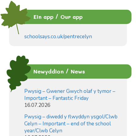
Ein app / Our app
schoolsays.co.uk/pentrecelyn
Newyddion / News
Pwysig – Gwener Gwych olaf y tymor –
Important – Fantastic Friday
16.07.2026
Pwysig – diwedd y flwyddyn ysgol/Clwb
Celyn – Important – end of the school
year/Clwb Celyn