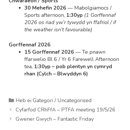
Chwaraeon / Sports
30 Mehefin 2026
— Mabolgiamocs /
Sports afternoon,
1:30yp
(1 Gorffennaf
2026 os nad yw’r tywydd yn ffafriol / if
the weather isn’t favourable)
Gorffennaf 2026
15 Gorffennaf 2026
— Te pnawn
ffarwelio Bl 6 / Yr 6 Farewell Afternoon
tea,
1:30yp – pob plentyn yn cymryd
rhan (Cylch – Blwyddyn 6)
Categories
Heb ei Gategori / Uncategorised
Cyfarfod CRhFfA – PTFA meeting 19/5/26
Gwener Gwych – Fantastic Friday