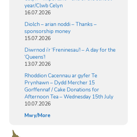
year/Clwb Celyn
16.07.2026
Diolch – arian noddi – Thanks –
sponsorship money
15.07.2026
Diwrnod i’r ‘Freninesau’! – A day for the
‘Queens’!
13.07.2026
Rhoddion Cacennau ar gyfer Te
Prynhawn – Dydd Mercher 15
Gorffennaf / Cake Donations for
Afternoon Tea – Wednesday 15th July
10.07.2026
Mwy/More