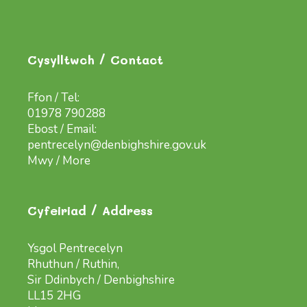
Cysylltwch / Contact
Ffon / Tel:
01978 790288
Ebost / Email:
pentrecelyn@denbighshire.gov.uk
Mwy / More
Cyfeiriad / Address
Ysgol Pentrecelyn
Rhuthun / Ruthin,
Sir Ddinbych / Denbighshire
LL15 2HG