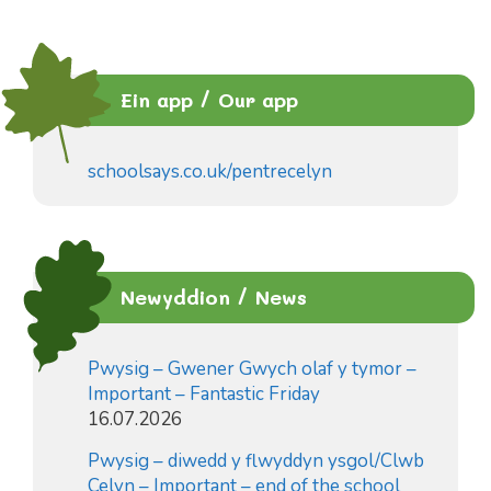
Ein app / Our app
schoolsays.co.uk/pentrecelyn
Newyddion / News
Pwysig – Gwener Gwych olaf y tymor –
Important – Fantastic Friday
16.07.2026
Pwysig – diwedd y flwyddyn ysgol/Clwb
Celyn – Important – end of the school