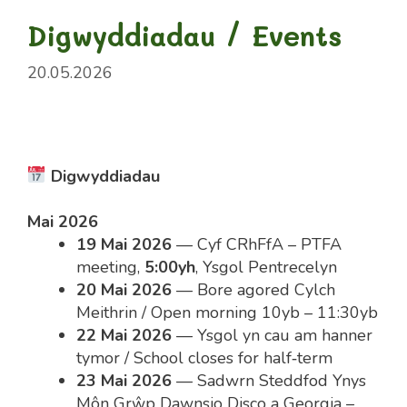
Digwyddiadau / Events
20.05.2026
Digwyddiadau
Mai 2026
19 Mai 2026
— Cyf CRhFfA – PTFA
meeting,
5:00yh
, Ysgol Pentrecelyn
20 Mai 2026
— Bore agored Cylch
Meithrin / Open morning 10yb – 11:30yb
22 Mai 2026
— Ysgol yn cau am hanner
tymor / School closes for half‑term
23 Mai 2026
— Sadwrn Steddfod Ynys
Môn Grŵp Dawnsio Disco a Georgia –