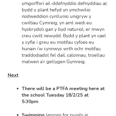
ymgorffori ail-ddefnyddio defnyddiau ac
bydd y plant hefyd yn ymchwilio
nodweddion cynllunio unigryw y
cwiltiau Cymreig, yn aml wedi eu
hysbrydoli gan y byd naturiol, er mwyn
creu cwilt newydd. Bydd y plant yn cael
y cyfle i greu eu motifau cyfoes eu
hunain i’w cynnwys wrth ochr motifau
traddodiadol fel dail, calonnau, troellau
malwen a’r gellygen Gymreig.
Next
There will be a PTFA meeting here at
the school Tuesday 18/2/25 at
5:30pm
Swimming
lessons for pupils in