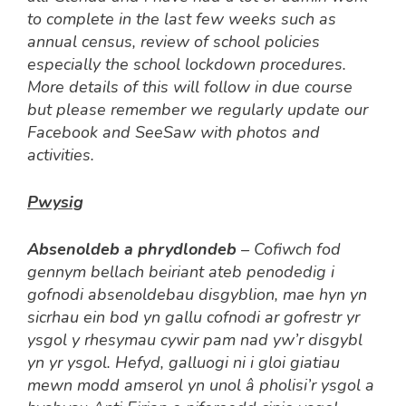
to complete in the last few weeks such as
annual census, review of school policies
especially the school lockdown procedures.
More details of this will follow in due course
but please remember we regularly update our
Facebook and SeeSaw with photos and
activities.
Pwysig
Absenoldeb a phrydlondeb
– Cofiwch fod
gennym bellach beiriant ateb penodedig i
gofnodi absenoldebau disgyblion, mae hyn yn
sicrhau ein bod yn gallu cofnodi ar gofrestr yr
ysgol y rhesymau cywir pam nad yw’r disgybl
yn yr ysgol. Hefyd, galluogi ni i gloi giatiau
mewn modd amserol yn unol â pholisi’r ysgol a