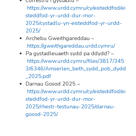
Cofrestru i gystadlu –
https://www.urdd.cymru/cy/eisteddfod/ei
steddfod-yr-urdd-dur-mor-
2025/cystadlu-yn-eisteddfod-yr-urdd-
2025/
Archebu Gweithgareddau –
https://gweithgareddau.urdd.cymru/
Pa gystadleuaeth sydd pa ddydd? –
https://www.urdd.cymru/files/3817/345
3/6346/Amserlen_beth_sydd_pob_dydd
_2025.pdf
Darnau Gosod 2025 –
https://www.urdd.cymru/cy/eisteddfod/ei
steddfod-yr-urdd-dur-mor-
2025/rhestr-testunau-2025/darnau-
gosod-2025/