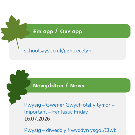
Ein app / Our app
schoolsays.co.uk/pentrecelyn
Newyddion / News
Pwysig – Gwener Gwych olaf y tymor –
Important – Fantastic Friday
16.07.2026
Pwysig – diwedd y flwyddyn ysgol/Clwb