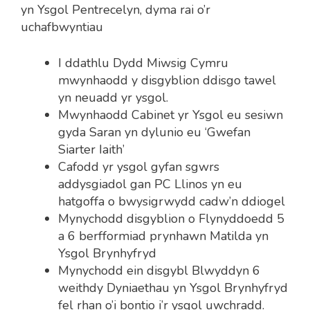
yn Ysgol Pentrecelyn, dyma rai o’r
uchafbwyntiau
I ddathlu Dydd Miwsig Cymru
mwynhaodd y disgyblion ddisgo tawel
yn neuadd yr ysgol.
Mwynhaodd Cabinet yr Ysgol eu sesiwn
gyda Saran yn dylunio eu ‘Gwefan
Siarter Iaith’
Cafodd yr ysgol gyfan sgwrs
addysgiadol gan PC Llinos yn eu
hatgoffa o bwysigrwydd cadw’n ddiogel
Mynychodd disgyblion o Flynyddoedd 5
a 6 berfformiad prynhawn Matilda yn
Ysgol Brynhyfryd
Mynychodd ein disgybl Blwyddyn 6
weithdy Dyniaethau yn Ysgol Brynhyfryd
fel rhan o’i bontio i’r ysgol uwchradd.