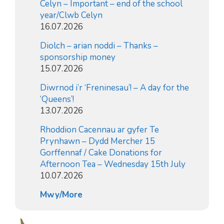
Celyn – Important – end of the school
year/Clwb Celyn
16.07.2026
Diolch – arian noddi – Thanks –
sponsorship money
15.07.2026
Diwrnod i’r ‘Freninesau’! – A day for the
‘Queens’!
13.07.2026
Rhoddion Cacennau ar gyfer Te
Prynhawn – Dydd Mercher 15
Gorffennaf / Cake Donations for
Afternoon Tea – Wednesday 15th July
10.07.2026
Mwy/More