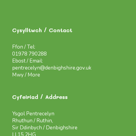
Cysylltwch / Contact
Ffon / Tel:
01978 790288
Ebost / Email:
pentrecelyn@denbighshire.gov.uk
Mwy / More
Cyfeiriad / Address
Ysgol Pentrecelyn
Rhuthun / Ruthin,
Sir Ddinbych / Denbighshire
LL15 2HG