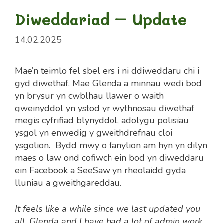
Diweddariad – Update
14.02.2025
Mae’n teimlo fel sbel ers i ni ddiweddaru chi i
gyd diwethaf. Mae Glenda a minnau wedi bod
yn brysur yn cwblhau llawer o waith
gweinyddol yn ystod yr wythnosau diwethaf
megis cyfrifiad blynyddol, adolygu polisïau
ysgol yn enwedig y gweithdrefnau cloi
ysgolion. Bydd mwy o fanylion am hyn yn dilyn
maes o law ond cofiwch ein bod yn diweddaru
ein Facebook a SeeSaw yn rheolaidd gyda
lluniau a gweithgareddau.
It feels like a while since we last updated you
all. Glenda and I have had a lot of admin work