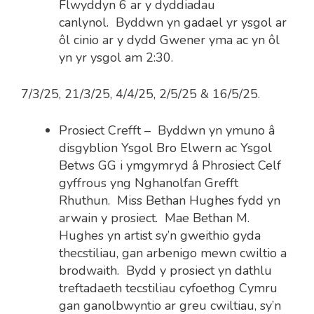
Flwyddyn 6 ar y dyddiadau
canlynol. Byddwn yn gadael yr ysgol ar
ôl cinio ar y dydd Gwener yma ac yn ôl
yn yr ysgol am 2:30.
7/3/25, 21/3/25, 4/4/25, 2/5/25 & 16/5/25.
Prosiect Crefft – Byddwn yn ymuno â
disgyblion Ysgol Bro Elwern ac Ysgol
Betws GG i ymgymryd â Phrosiect Celf
gyffrous yng Nghanolfan Grefft
Rhuthun. Miss Bethan Hughes fydd yn
arwain y prosiect.
Mae Bethan M.
Hughes yn artist sy’n gweithio gyda
thecstiliau, gan arbenigo mewn cwiltio a
brodwaith. Bydd y prosiect yn dathlu
treftadaeth tecstiliau cyfoethog Cymru
gan ganolbwyntio ar greu cwiltiau, sy’n