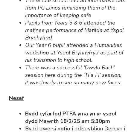
The whole school had an informative talk
from PC Llinos reminding them of the
importance of keeping safe
Pupils from Years 5 & 6 attended the
matinee performance of Matilda at Ysgol
Brynhyfryd
Our Year 6 pupil attended a Humanities
workshop at Ysgol Brynhyfryd as part of
his transition to high schoo
l.
There was a successful ‘Dwylo Bach’
session here during the ‘Ti a Fi’ session,
it was lovely to see so many new faces.
Nesaf
Bydd cyfarfod PTFA yma yn yr ysgol
dydd Mawrth 18/2/25 am 5:30pm
Bydd gwersi
nofio
i ddisgyblion Derbyn i