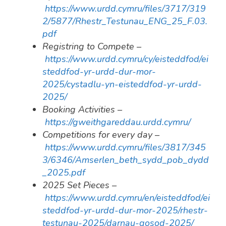
https://www.urdd.cymru/files/3717/319
2/5877/Rhestr_Testunau_ENG_25_F.03.
pdf
Registring to Compete –
https://www.urdd.cymru/cy/eisteddfod/ei
steddfod-yr-urdd-dur-mor-
2025/cystadlu-yn-eisteddfod-yr-urdd-
2025/
Booking Activities –
https://gweithgareddau.urdd.cymru/
Competitions for every day –
https://www.urdd.cymru/files/3817/345
3/6346/Amserlen_beth_sydd_pob_dydd
_2025.pdf
2025 Set Pieces –
https://www.urdd.cymru/en/eisteddfod/ei
steddfod-yr-urdd-dur-mor-2025/rhestr-
testunau-2025/darnau-gosod-2025/