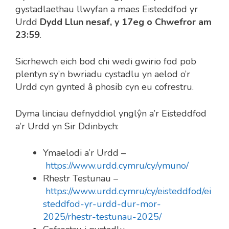
gystadlaethau llwyfan a maes Eisteddfod yr
Urdd
Dydd Llun nesaf, y 17eg o Chwefror am
23:59
.
Sicrhewch eich bod chi wedi gwirio fod pob
plentyn sy’n bwriadu cystadlu yn aelod o’r
Urdd cyn gynted â phosib cyn eu cofrestru.
Dyma linciau defnyddiol ynglŷn a’r Eisteddfod
a’r Urdd yn Sir Ddinbych:
Ymaelodi a’r Urdd –
https://www.urdd.cymru/cy/ymuno/
Rhestr Testunau –
https://www.urdd.cymru/cy/eisteddfod/ei
steddfod-yr-urdd-dur-mor-
2025/rhestr-testunau-2025/