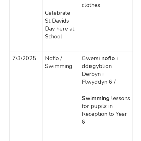
clothes
Celebrate
St Davids
Day here at
School
7/3/2025
Nofio /
Gwersi
nofio
i
Swimming
ddisgyblion
Derbyn i
Flwyddyn 6
/
Swimming
lessons
for pupils in
Reception to Year
6