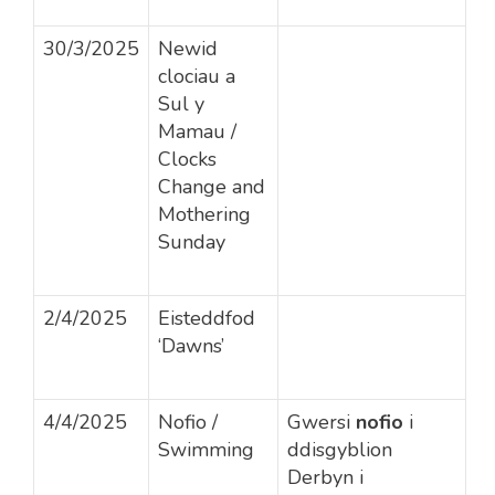
30/3/2025
Newid
clociau a
Sul y
Mamau /
Clocks
Change and
Mothering
Sunday
2/4/2025
Eisteddfod
‘Dawns’
4/4/2025
Nofio /
Gwersi
nofio
i
Swimming
ddisgyblion
Derbyn i