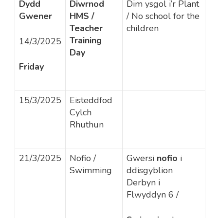
Dydd
Diwrnod
Dim ysgol i’r Plant
Gwener
HMS /
/ No school for the
Teacher
children
Training
14/3/2025
Day
Friday
15/3/2025
Eisteddfod
Cylch
Rhuthun
21/3/2025
Nofio /
Gwersi
nofio
i
Swimming
ddisgyblion
Derbyn i
Flwyddyn 6
/