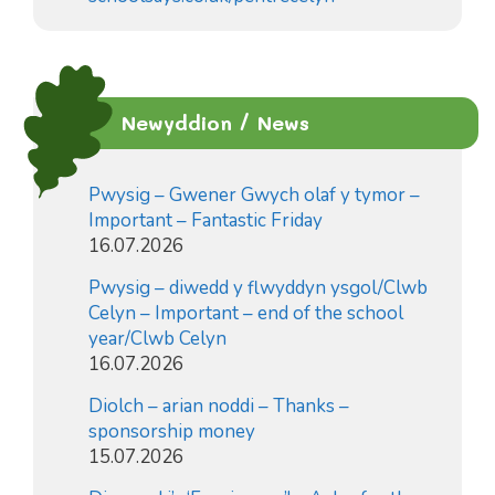
Newyddion / News
Pwysig – Gwener Gwych olaf y tymor –
Important – Fantastic Friday
16.07.2026
Pwysig – diwedd y flwyddyn ysgol/Clwb
Celyn – Important – end of the school
year/Clwb Celyn
16.07.2026
Diolch – arian noddi – Thanks –
sponsorship money
15.07.2026