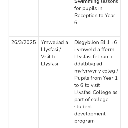
Swimming
lessons
for pupils in
Reception to Year
6
26/3/2025
Ymweliad a
Disgyblion Bl 1 i 6
Llysfasi /
i ymweld a fferm
Visit to
Llysfasi fel ran o
Llysfasi
ddatblygiad
myfyrwyr y coleg /
Pupils from Year 1
to 6 to visit
Llysfasi College as
part of college
student
development
program.