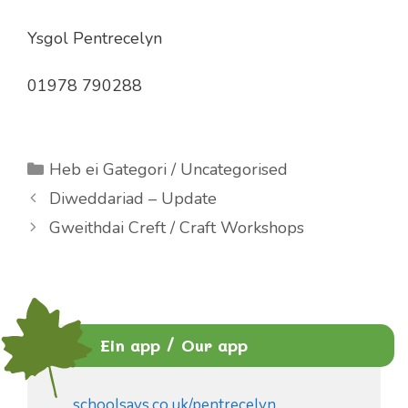
Ysgol Pentrecelyn
01978 790288
Categories
Heb ei Gategori / Uncategorised
Diweddariad – Update
Gweithdai Creft / Craft Workshops
Ein app / Our app
schoolsays.co.uk/pentrecelyn