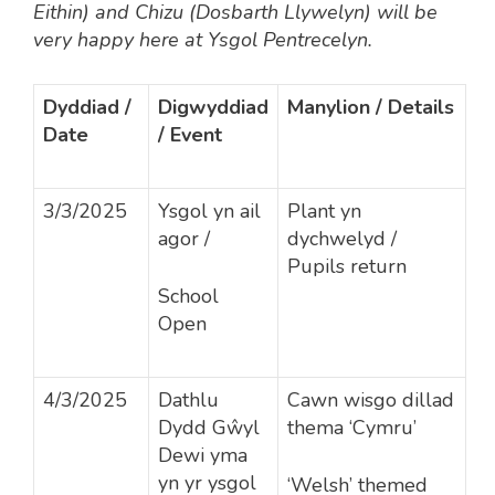
Eithin) and Chizu (Dosbarth Llywelyn) will be
very happy here at Ysgol Pentrecelyn.
Dyddiad /
Digwyddiad
Manylion / Details
Date
/ Event
3/3/2025
Ysgol yn ail
Plant yn
agor /
dychwelyd /
Pupils return
School
Open
4/3/2025
Dathlu
Cawn wisgo dillad
Dydd Gŵyl
thema ‘Cymru’
Dewi yma
yn yr ysgol
‘Welsh’ themed