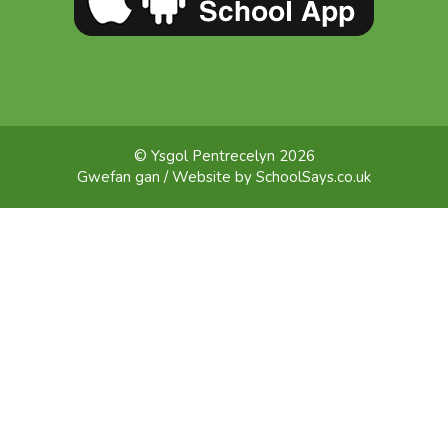
© Ysgol Pentrecelyn 2026
Gwefan gan / Website by
SchoolSays.co.uk