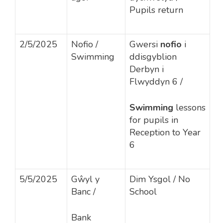
Pupils return
2/5/2025
Nofio /
Gwersi
nofio
i
Swimming
ddisgyblion
Derbyn i
Flwyddyn 6
/
Swimming
lessons
for pupils in
Reception to Year
6
5/5/2025
Gŵyl y
Dim Ysgol / No
Banc /
School
Bank