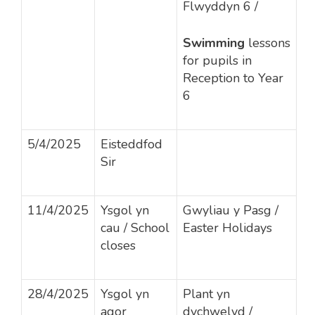
Flwyddyn 6
/
Swimming
lessons
for pupils in
Reception to Year
6
5/4/2025
Eisteddfod
Sir
11/4/2025
Ysgol yn
Gwyliau y Pasg /
cau / School
Easter Holidays
closes
28/4/2025
Ysgol yn
Plant yn
agor
dychwelyd /