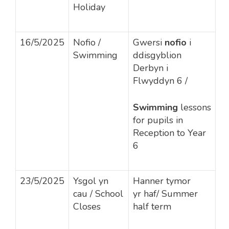
Holiday
16/5/2025
Nofio /
Gwersi
nofio
i
Swimming
ddisgyblion
Derbyn i
Flwyddyn 6
/
Swimming
lessons
for pupils in
Reception to Year
6
23/5/2025
Ysgol yn
Hanner tymor
cau / School
yr haf/ Summer
Closes
half term