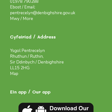
01978 790288
Ebost / Email:
pentrecelyn@denbighshire.gov.uk
Mwy / More
Cyfeiriad / Address
Ysgol Pentrecelyn
Rhuthun / Ruthin,
Sir Ddinbych / Denbighshire
LL15 2HG
Map
Ein app / Our app