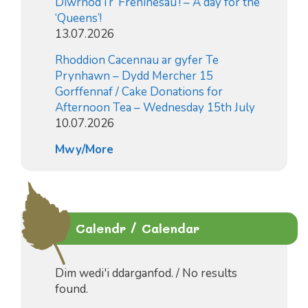
Diwrnod i’r ‘Freninesau’! – A day for the
‘Queens’!
13.07.2026
Rhoddion Cacennau ar gyfer Te
Prynhawn – Dydd Mercher 15
Gorffennaf / Cake Donations for
Afternoon Tea – Wednesday 15th July
10.07.2026
Mwy/More
Calendr / Calendar
Dim wedi'i ddarganfod. / No results
found.