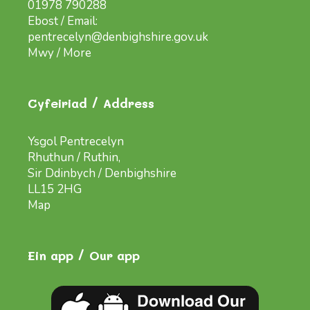
01978 790288
Ebost / Email:
pentrecelyn@denbighshire.gov.uk
Mwy / More
Cyfeiriad / Address
Ysgol Pentrecelyn
Rhuthun / Ruthin,
Sir Ddinbych / Denbighshire
LL15 2HG
Map
Ein app / Our app