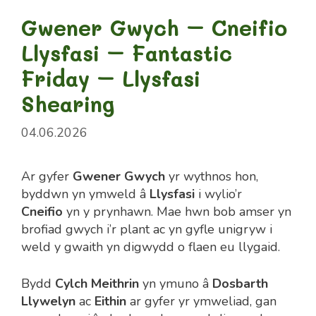
Gwener Gwych – Cneifio
Llysfasi – Fantastic
Friday – Llysfasi
Shearing
04.06.2026
Ar gyfer
Gwener Gwych
yr wythnos hon,
byddwn yn ymweld â
Llysfasi
i wylio’r
Cneifio
yn y prynhawn. Mae hwn bob amser yn
brofiad gwych i’r plant ac yn gyfle unigryw i
weld y gwaith yn digwydd o flaen eu llygaid.
Bydd
Cylch Meithrin
yn ymuno â
Dosbarth
Llywelyn
ac
Eithin
ar gyfer yr ymweliad, gan