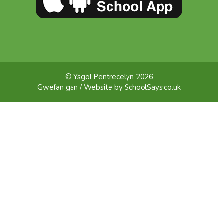
© Ysgol Pentrecelyn 2026
Gwefan gan / Website by
SchoolSays.co.uk