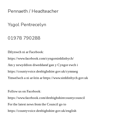
Pennaeth / Headteacher
Ysgol Pentrecelyn
01978 790288
Dilynwch ni ar Facebook:
https://www.facebook.com/cyngorsirddinbych/
Am y newyddion diweddaraf gan y Cyngor ewch i
https://countyvoice.denbighshire.gov.uk/cymraeg
Ymwelwch a ni ar-lein ar https://www.sirddinbych.gov.uk
Follow us on Facebook:
https://www.facebook.com/denbighshirecountycouncil
For the latest news from the Council go to
https://countyvoice.denbighshire.gov.uk/english