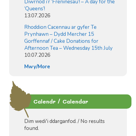
Diwrnod i’r ‘Freninesau’! – A day for the
‘Queens’!
13.07.2026
Rhoddion Cacennau ar gyfer Te
Prynhawn – Dydd Mercher 15
Gorffennaf / Cake Donations for
Afternoon Tea – Wednesday 15th July
10.07.2026
Mwy/More
Calendr / Calendar
Dim wedi'i ddarganfod. / No results
found.