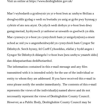
Visit us online at https://www.denbighshire.gov.uk/
Mae’r wybodaeth a gynhwysir yn yr e-bost hwn ac unrhyw ffeiliau a
drosglwyddir gydag o wedi eu bwriadu yn unig ar gyfer pwy bynnag y
cyfeirir ef ato neu atynt. Os ydych wedi derbyn yr e-bost hwn drwy
gamgymeriad, hysbyswch yr anfonwr ar unwaith os gwelwch yn dda.
Mae cynnwys yr e-bost yn cynrychioli barn yr unigolyn(ion) a enwir
uchod ac nid yw o angenrheidrwydd yn cynrychioli barn Cyngor Sir
Ddinbych. Serch hynny, fel Corff Cyhoeddus, efallai y bydd angen i
Gyngor Sir Ddinbych ddatgelu’r e-bost hwn [neu unrhyw ymateb iddo]
dan ddarpariaethau deddfwriaethol.
The information contained in this e-mail message and any files
transmitted with it is intended solely for the use of the individual or
entity to whom they are addressed. If you have received this e-mail in
error please notify the sender immediately.
The contents of this e-mail
represents the views of the individual(s) named above and do not
necessarily represent the views of Denbighshire County Council.
However, as a Public Body, Denbighshire County Council may be