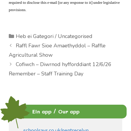
required to disclose this e-mail [or any response to it] under legislative
provisions.
Categories
Heb ei Gategori / Uncategorised
Raffl Fawr Sioe Amaethyddol – Raffle
Agricultural Show
Cofiwch – Diwrnod hyfforddiant 12/6/26
Remember – Staff Training Day
Ein app / Our app
schoolsays.co.uk/pentrecelyn