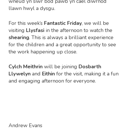
wneud yn siŵr bod pawb yn cael diwrnod
llawn hwyl a dysgu.
For this week’s
Fantastic Friday
, we will be
visiting
Llysfasi
in the afternoon to watch the
shearing
. This is always a brilliant experience
for the children and a great opportunity to see
the work happening up close.
Cylch Meithrin
will be joining
Dosbarth
Llywelyn
and
Eithin
for the visit, making it a fun
and engaging afternoon for everyone.
Andrew Evans