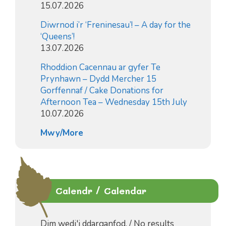
15.07.2026
Diwrnod i’r ‘Freninesau’! – A day for the
‘Queens’!
13.07.2026
Rhoddion Cacennau ar gyfer Te
Prynhawn – Dydd Mercher 15
Gorffennaf / Cake Donations for
Afternoon Tea – Wednesday 15th July
10.07.2026
Mwy/More
Calendr / Calendar
Dim wedi'i ddarganfod. / No results