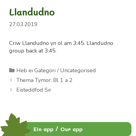
Llandudno
27.03.2019
Criw Llandudno yn ol am 3:45. Llandudno
group back at 3:45.
Categories
Heb ei Gategori / Uncategorised
Thema Tymor: Bl 1 a 2
Eisteddfod Sir
Ein app / Our app