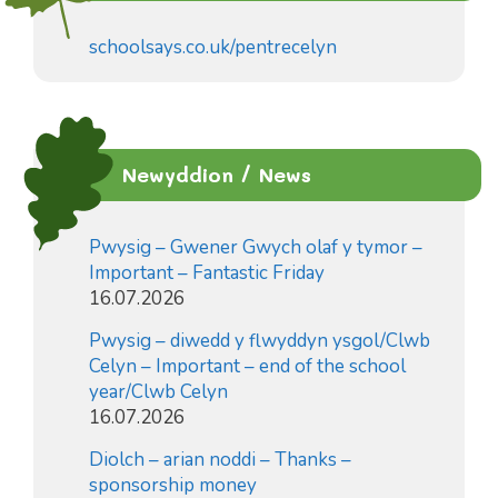
schoolsays.co.uk/pentrecelyn
Newyddion / News
Pwysig – Gwener Gwych olaf y tymor –
Important – Fantastic Friday
16.07.2026
Pwysig – diwedd y flwyddyn ysgol/Clwb
Celyn – Important – end of the school
year/Clwb Celyn
16.07.2026
Diolch – arian noddi – Thanks –
sponsorship money