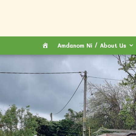
Hafan
Amdanom Ni / About Us
/
Home