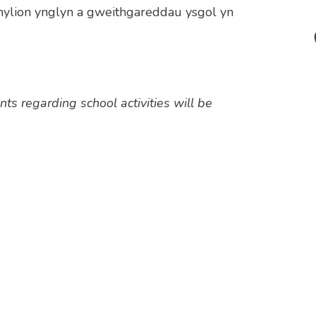
nylion ynglyn a gweithgareddau ysgol yn
s regarding school activities will be