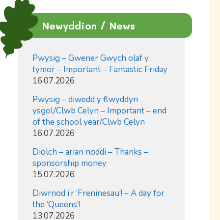
Newyddion / News
Pwysig – Gwener Gwych olaf y
tymor – Important – Fantastic Friday
16.07.2026
Pwysig – diwedd y flwyddyn
ysgol/Clwb Celyn – Important – end
of the school year/Clwb Celyn
16.07.2026
Diolch – arian noddi – Thanks –
sponsorship money
15.07.2026
Diwrnod i’r ‘Freninesau’! – A day for
the ‘Queens’!
13.07.2026