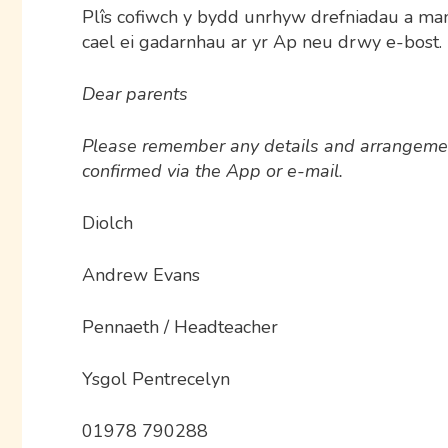
Plîs cofiwch y bydd unrhyw drefniadau a ma
cael ei gadarnhau ar yr Ap neu drwy e-bost.
Dear parents
Please remember any details and arrangement
confirmed via the App or e-mail.
Diolch
Andrew Evans
Pennaeth / Headteacher
Ysgol Pentrecelyn
01978 790288