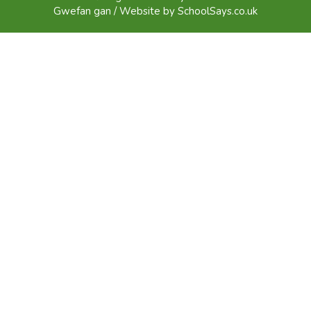
Gwefan gan / Website by
SchoolSays.co.uk