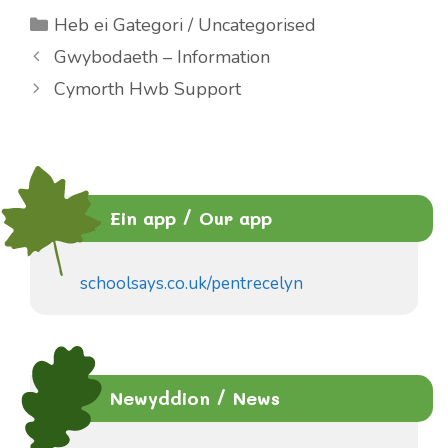
Categories
Heb ei Gategori / Uncategorised
Gwybodaeth – Information
Cymorth Hwb Support
Ein app / Our app
schoolsays.co.uk/pentrecelyn
Newyddion / News