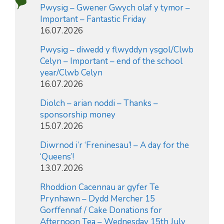
Pwysig – Gwener Gwych olaf y tymor –
Important – Fantastic Friday
16.07.2026
Pwysig – diwedd y flwyddyn ysgol/Clwb
Celyn – Important – end of the school
year/Clwb Celyn
16.07.2026
Diolch – arian noddi – Thanks –
sponsorship money
15.07.2026
Diwrnod i’r ‘Freninesau’! – A day for the
‘Queens’!
13.07.2026
Rhoddion Cacennau ar gyfer Te
Prynhawn – Dydd Mercher 15
Gorffennaf / Cake Donations for
Afternoon Tea – Wednesday 15th July